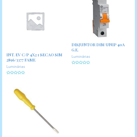
DISJUNTOR DIM UNIP 40A
G.E.
INT. EV C/P 4X2 1 SECAO SIM
Luminárias
2896/3377 FAME
Luminárias
A
v
a
A
l
v
i
a
a
l
ç
i
ã
a
o
ç
0
ã
d
o
e
0
5
d
e
5