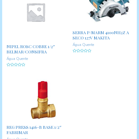
SERRA P/MARM 4100NH2Z A
SECO 127V MAKITA
Água Quente
NIPEL ROSC COBRE 1/2″
BELMAR/CONSIFRA
A
Água Quente
v
a
l
i
A
a
v
ç
a
ã
l
o
i
0
a
d
ç
e
ã
5
o
0
d
e
5
REG PRESS 1416-B BASE 1/2″
FABRIMAR