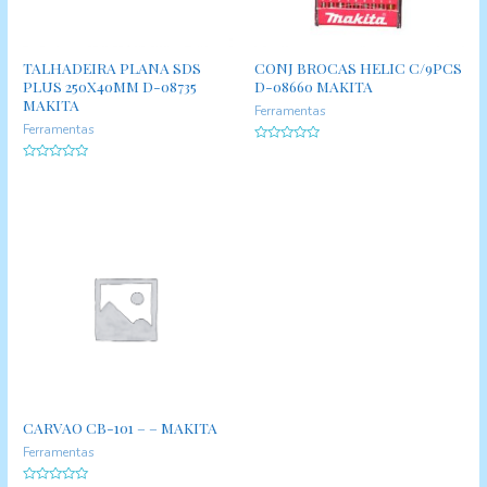
TALHADEIRA PLANA SDS
CONJ BROCAS HELIC C/9PCS
PLUS 250X40MM D-08735
D-08660 MAKITA
MAKITA
Ferramentas
Ferramentas
A
v
A
a
v
l
a
i
l
a
i
ç
a
ã
ç
o
ã
0
o
d
0
e
d
5
e
5
CARVAO CB-101 – – MAKITA
Ferramentas