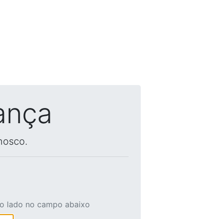
ança
nosco.
ao lado no campo abaixo