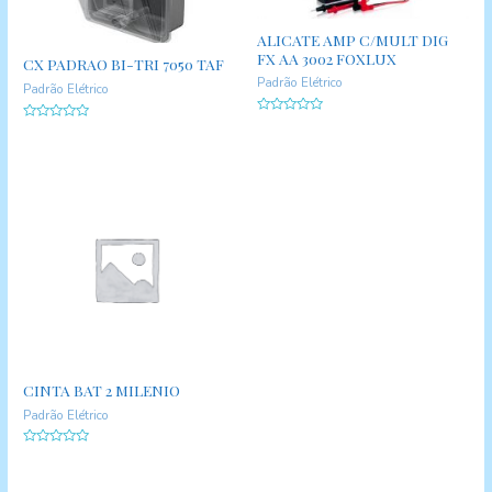
ALICATE AMP C/MULT DIG
FX AA 3002 FOXLUX
CX PADRAO BI-TRI 7050 TAF
Padrão Elétrico
Padrão Elétrico
A
A
v
v
a
a
l
l
i
i
a
a
ç
ç
ã
ã
o
o
0
0
d
d
e
e
5
5
CINTA BAT 2 MILENIO
Padrão Elétrico
A
v
a
l