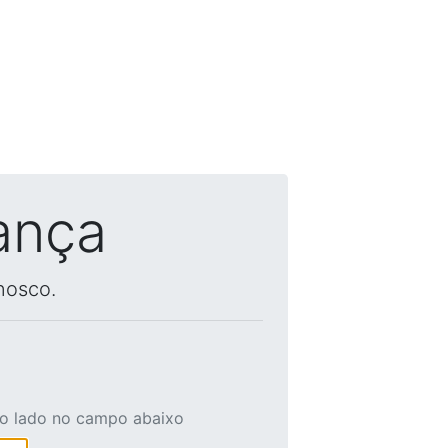
ança
nosco.
ao lado no campo abaixo