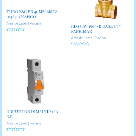
TUBO ESG PR 40MM 6MTS
10469 AMANCO
Área de Lazer | Piscina
REG GAV 1509-B BASE 3/4″
FABRIMAR
A
Área de Lazer | Piscina
v
a
l
i
A
a
v
ç
a
ã
l
o
i
0
a
d
ç
e
ã
5
o
0
d
e
5
DISJUNTOR DIM UNIP 16A
G.E.
Área de Lazer | Piscina
A