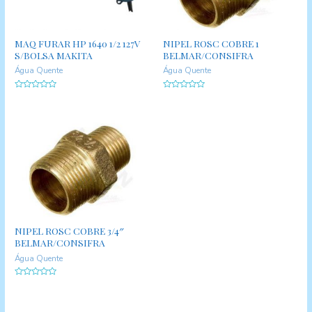
MAQ FURAR HP 1640 1/2 127V
NIPEL ROSC COBRE 1
S/BOLSA MAKITA
BELMAR/CONSIFRA
Água Quente
Água Quente
A
A
v
v
a
a
l
l
i
i
a
a
ç
ç
ã
ã
o
o
0
0
d
d
e
e
5
5
NIPEL ROSC COBRE 3/4″
BELMAR/CONSIFRA
Água Quente
A
v
a
l